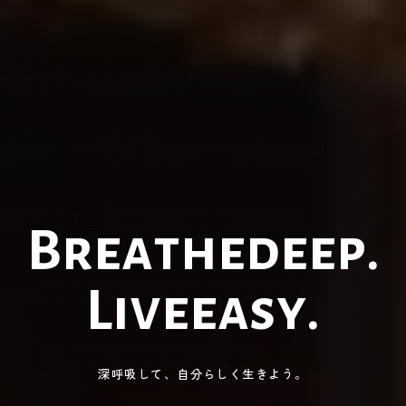
B
r
e
a
t
h
e
d
e
e
p
.
L
i
v
e
e
a
s
y
.
深呼吸して、自分らしく生きよう。