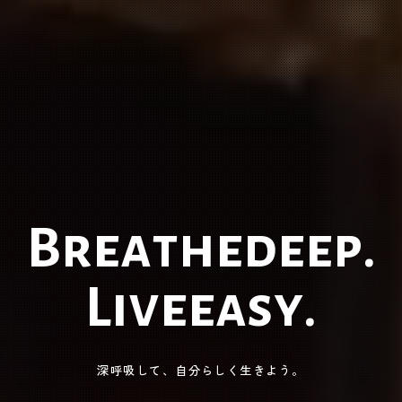
B
r
e
a
t
h
e
d
e
e
p
.
L
i
v
e
e
a
s
y
.
深呼吸して、自分らしく生きよう。